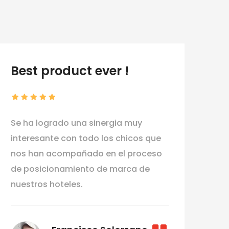
Best product ever !
I 
Se ha logrado una sinergia muy
El 
interesante con todo los chicos que
equ
nos han acompañado en el proceso
de 
de posicionamiento de marca de
pla
nuestros hoteles.
hos
Isl