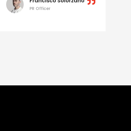
Francisco Solorzano
PR Officer